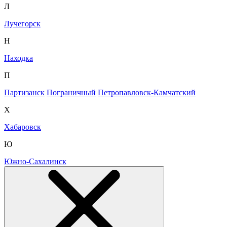
Л
Лучегорск
Н
Находка
П
Партизанск
Пограничный
Петропавловск-Камчатский
Х
Хабаровск
Ю
Южно-Сахалинск