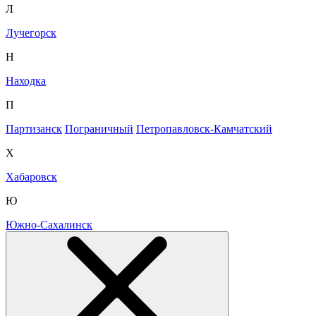
Л
Лучегорск
Н
Находка
П
Партизанск
Пограничный
Петропавловск-Камчатский
Х
Хабаровск
Ю
Южно-Сахалинск