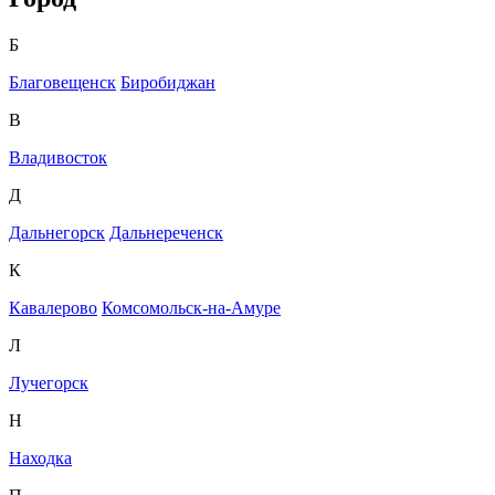
Б
Благовещенск
Биробиджан
В
Владивосток
Д
Дальнегорск
Дальнереченск
К
Кавалерово
Комсомольск-на-Амуре
Л
Лучегорск
Н
Находка