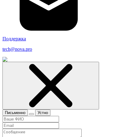
Поддержка
tech@nova.pro
Письменно
Устно